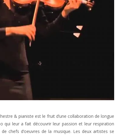
estre & pianiste est le fruit d’une collaboration de longue
qui leur a fait découvrir leur passion et leur respiration
le de chefs d’oeuvres de la musique. Les deux artistes se