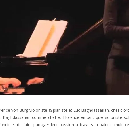
ence von Burg violoniste & pianiste et Luc Baghdassarian, chef d’orch
uc Baghdassarian comme chef et Florence en tant que violoniste solo 
ondir et de faire partager leur passion à travers la palette multip