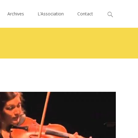
Search
Archives
L’Association
Contact
for:
>
Concert du 28 août 2016: Duo Von Burg Baghdassarian