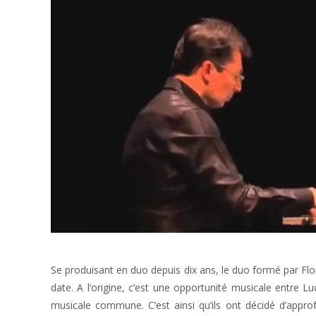
Se produisant en duo depuis dix ans, le duo formé par Flor
date. A l’origine, c’est une opportunité musicale entre L
musicale commune. C’est ainsi qu’ils ont décidé d’approf