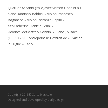
Quatuor Ascanio (italie)avecMatteo Gobbini au
pianoDamiano Babbini – violonFrancesco
Bagnasco – violonCostanza Pepini –
altoCatherine Daniela Bruni –
violoncelleetMatteo Gobbini – Piano J.S.Bach
(1685-1750)Contrepoint n°1 extrait de « L’Art de
la Fugue » Carlo
Read More…
Copyright 2015© Carte Musicale
Designed and Developed by
Curlydesign