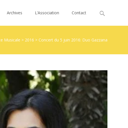
Search
Archives
L’Association
Contact
for:
te Musicale
>
2016
>
Concert du 5 juin 2016: Duo Gazzana