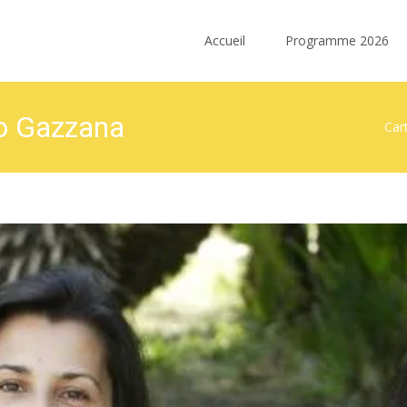
Skip
to
Accueil
Programme 2026
content
uo Gazzana
Car