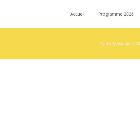
Skip
to
Accueil
Programme 2026
content
Carte Musicale
>
2