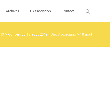
Search
Archives
L’Association
Contact
for:
019
>
Concert du 18 août 2019 : Duo Accordiano
>
18 août