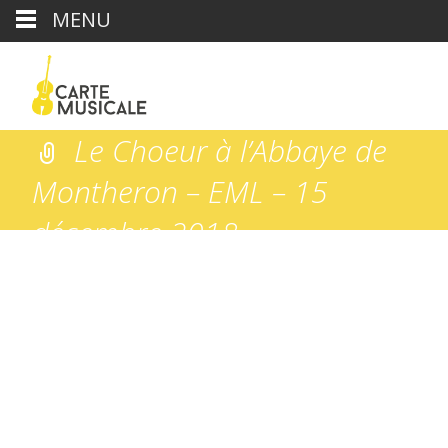
MENU
Le Choeur à l’Abbaye de
Montheron – EML – 15
décembre 2018
Carte Musicale
>
2019
>
Concert du 23 juin 2019 : Les
Petits Chanteurs de Lausanne
>
Le Choeur à l’Abbaye de