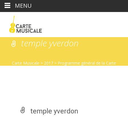
MENU
temple yverdon
Carte Musicale
>
2017
>
Programme général de la Carte
Musicale de l’Eté 2017
>
temple yverdon
temple yverdon