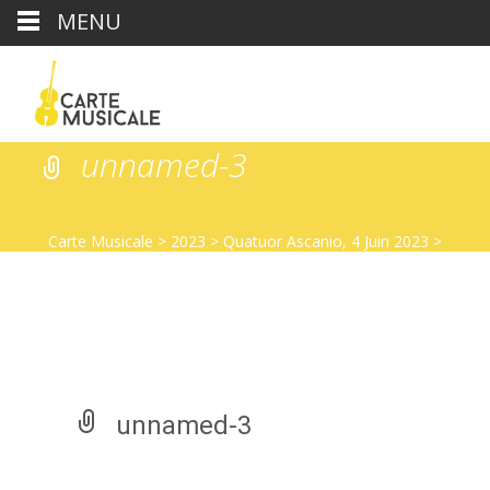
MENU
unnamed-3
Carte Musicale
>
2023
>
Quatuor Ascanio, 4 Juin 2023
>
unnamed-3
unnamed-3