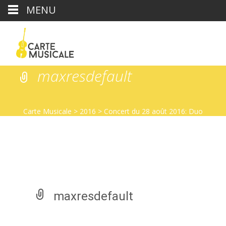
MENU
maxresdefault
Carte Musicale
>
2016
>
Concert du 28 août 2016: Duo
Von Burg Baghdassarian
>
maxresdefault
maxresdefault